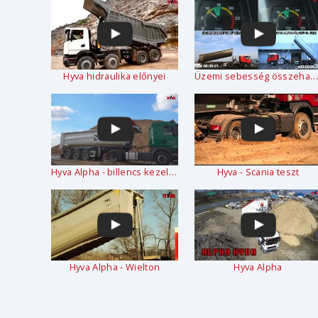
Hyva hidraulika előnyei
Üzemi sebesség összehasonlítás
Hyva Alpha - billencs kezelése
Hyva - Scania teszt
Hyva Alpha - Wielton
Hyva Alpha