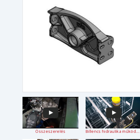
Összeszerelés
Billencs hidraulika működése