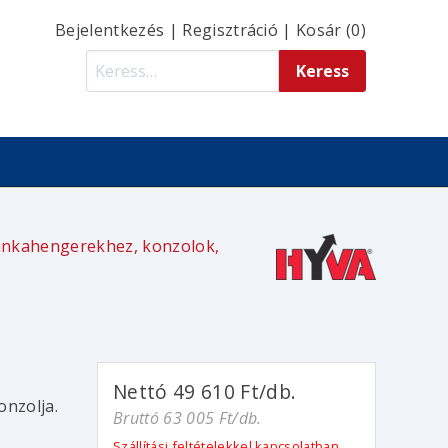
Bejelentkezés
|
Regisztráció
|
Kosár (0)
unkahengerekhez, konzolok,
Nettó 49 610 Ft/db.
onzolja.
Bruttó 63 005 Ft/db.
Szállítási feltételekkel kapcsolatban