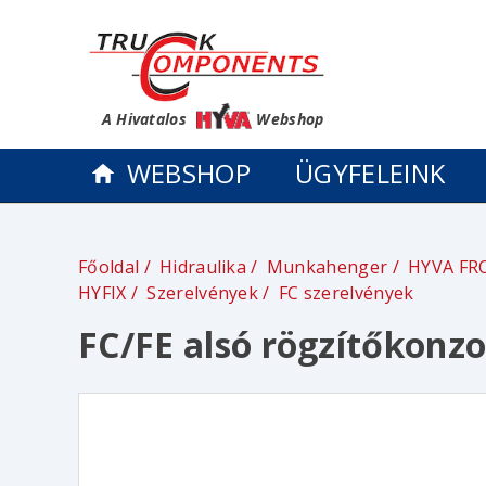
A Hivatalos
Webshop
WEBSHOP
ÜGYFELEINK
Főoldal
Hidraulika
Munkahenger
HYVA FR
HYFIX
Szerelvények
FC szerelvények
FC/FE alsó rögzítőkonzo