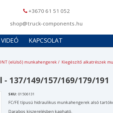
+3670 61 51 052
shop@truck-components.hu
VIDEÓ
KAPCSOLAT
ONT (elülső) munkahengerek
Kiegészítő alkatrészek m
l - 137/149/157/169/179/191
SKU:
01506131
FC/FE típusú hidraulikus munkahengerek alsó tartók
Darabos kiszerelésben kapható.