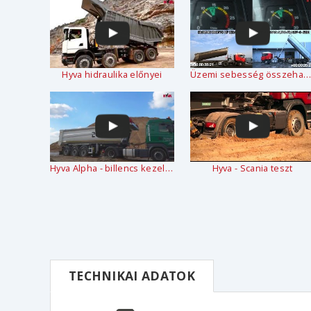
Hyva hidraulika előnyei
Üzemi sebesség összehasonlítás
Hyva Alpha - billencs kezelése
Hyva - Scania teszt
TECHNIKAI ADATOK