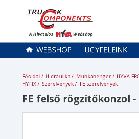
A Hivatalos
Webshop
WEBSHOP
ÜGYFELEINK
Főoldal
Hidraulika
Munkahenger
HYVA FR
HYFIX
Szerelvények
FE szerelvények
FE felső rögzítőkonzol 