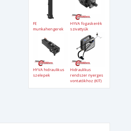
FE
HYVA fogaskerék
munkahengerek
szivattyúk
HYVA hidraulikus
Hidraulikus
szelepek
rendszer nyerges
vontatókhoz (KIT)