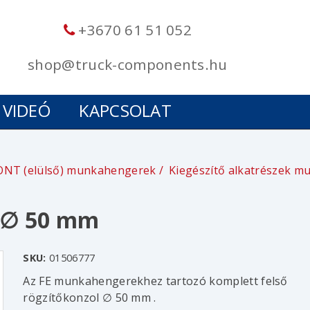
+3670 61 51 052
shop@truck-components.hu
VIDEÓ
KAPCSOLAT
ONT (elülső) munkahengerek
Kiegészítő alkatrészek m
- ∅ 50 mm
SKU:
01506777
Az FE munkahengerekhez tartozó komplett felső
rögzítőkonzol ∅ 50 mm .