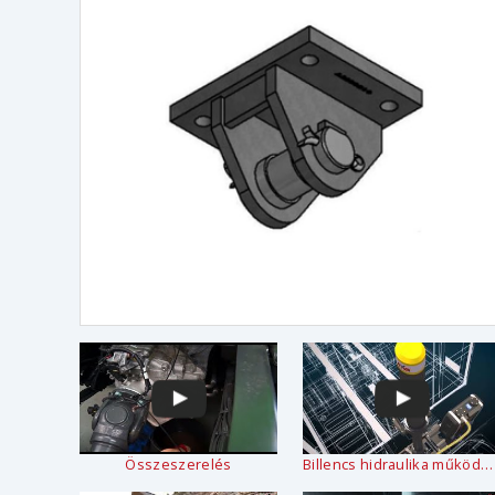
Összeszerelés
Billencs hidraulika működése