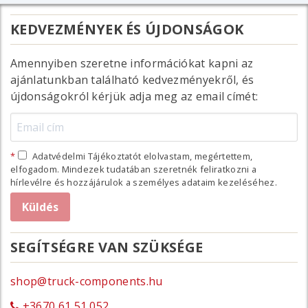
KEDVEZMÉNYEK ÉS ÚJDONSÁGOK
Amennyiben szeretne információkat kapni az
ajánlatunkban található kedvezményekről, és
újdonságokról kérjük adja meg az email címét:
Adatvédelmi Tájékoztatót elolvastam, megértettem,
elfogadom. Mindezek tudatában szeretnék feliratkozni a
hírlevélre és hozzájárulok a személyes adataim kezeléséhez.
SEGÍTSÉGRE VAN SZÜKSÉGE
shop@truck-components.hu
+3670 61 51 052