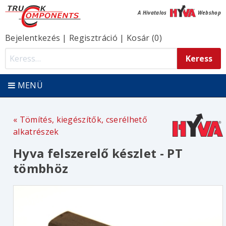
A Hivatalos
Webshop
Bejelentkezés
|
Regisztráció
|
Kosár (0)
MENÜ
Tömítés, kiegészítők, cserélhető
alkatrészek
Hyva felszerelő készlet - PT
tömbhöz