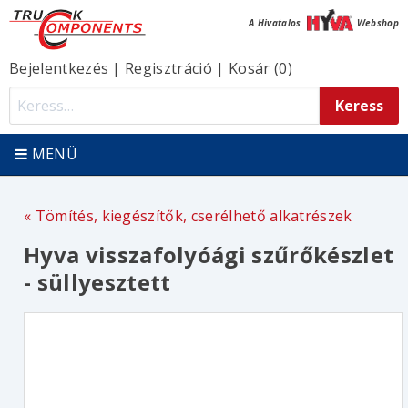
A Hivatalos
Webshop
Bejelentkezés
|
Regisztráció
|
Kosár (0)
MENÜ
Tömítés, kiegészítők, cserélhető alkatrészek
Hyva visszafolyóági szűrőkészlet
- süllyesztett