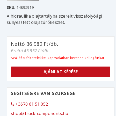
SKU:
14895919
A hidraulika olajtartályba szerelt visszafolyóági
süllyesztett olajszűrőkészlet.
Nettó 36 982 Ft/db.
Bruttó 46 967 Ft/db.
Szállítási feltételekkel kapcsolatban keresse kollegáinkat
AJÁNLAT KÉRÉSE
SEGÍTSÉGRE VAN SZÜKSÉGE
+3670 61 51 052
shop@truck-components.hu