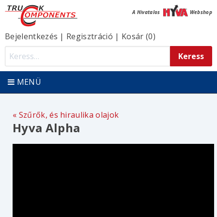
A Hivatalos
Webshop
Bejelentkezés
|
Regisztráció
|
Kosár (0)
MENÜ
Szűrők, és hiraulika olajok
Hyva Alpha