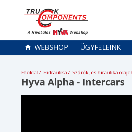
A Hivatalos
Webshop
WEBSHOP
ÜGYFELEINK
Főoldal
Hidraulika
Szűrők, és hiraulika olajo
Hyva Alpha - Intercars