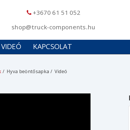
+3670 61 51 052
shop@truck-components.hu
VIDEÓ
KAPCSOLAT
k
Hyva beöntősapka
Videó