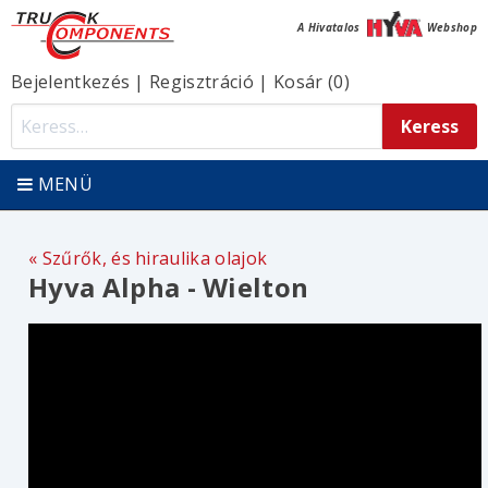
A Hivatalos
Webshop
Bejelentkezés
|
Regisztráció
|
Kosár (0)
MENÜ
Szűrők, és hiraulika olajok
Hyva Alpha - Wielton