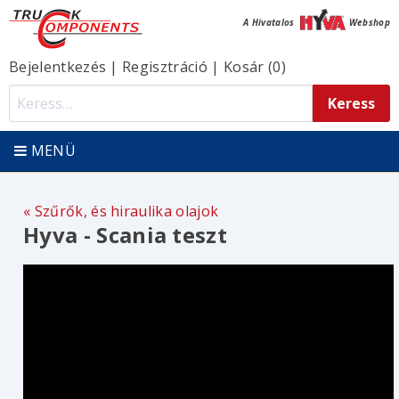
A Hivatalos
Webshop
Bejelentkezés
|
Regisztráció
|
Kosár (0)
MENÜ
Szűrők, és hiraulika olajok
Hyva - Scania teszt