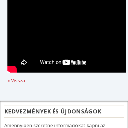
« Vissza
KEDVEZMÉNYEK ÉS ÚJDONSÁGOK
Amennyiben szeretne információkat kapni az