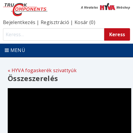
A Hivatalos
Webshop
Bejelentkezés
|
Regisztráció
|
Kosár (0)
MENÜ
HYVA fogaskerék szivattyúk
Összeszerelés