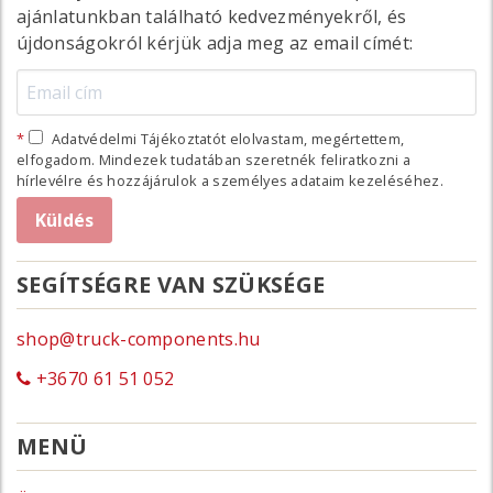
ajánlatunkban található kedvezményekről, és
újdonságokról kérjük adja meg az email címét:
Adatvédelmi Tájékoztatót elolvastam, megértettem,
elfogadom. Mindezek tudatában szeretnék feliratkozni a
hírlevélre és hozzájárulok a személyes adataim kezeléséhez.
SEGÍTSÉGRE VAN SZÜKSÉGE
shop@truck-components.hu
+3670 61 51 052
MENÜ