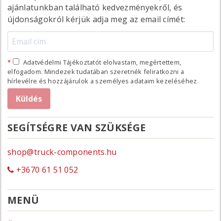
ajánlatunkban található kedvezményekről, és
újdonságokról kérjük adja meg az email címét:
Adatvédelmi Tájékoztatót elolvastam, megértettem,
elfogadom. Mindezek tudatában szeretnék feliratkozni a
hírlevélre és hozzájárulok a személyes adataim kezeléséhez.
SEGÍTSÉGRE VAN SZÜKSÉGE
shop@truck-components.hu
+3670 61 51 052
MENÜ