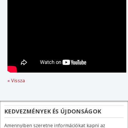
« Vissza
KEDVEZMÉNYEK ÉS ÚJDONSÁGOK
Amennyiben szeretne információkat kapni az