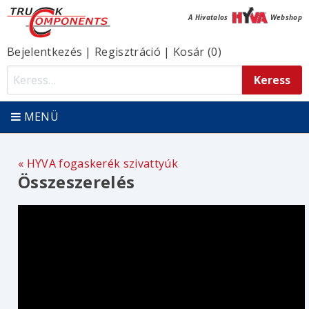
A Hivatalos
Webshop
Bejelentkezés
|
Regisztráció
|
Kosár (0)
MENÜ
HYVA fogaskerék szivattyúk
Összeszerelés