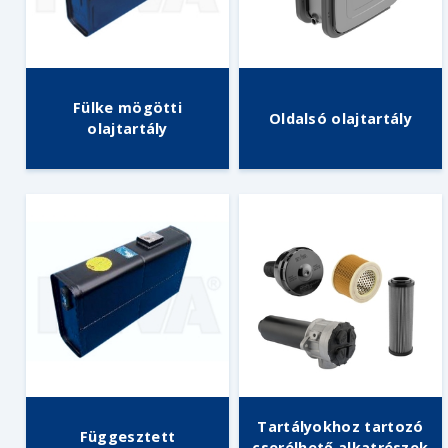
Fülke mögötti
Oldalsó olajtartály
olajtartály
Tartályokhoz tartozó
Függesztett
cserélhető alkatrészek