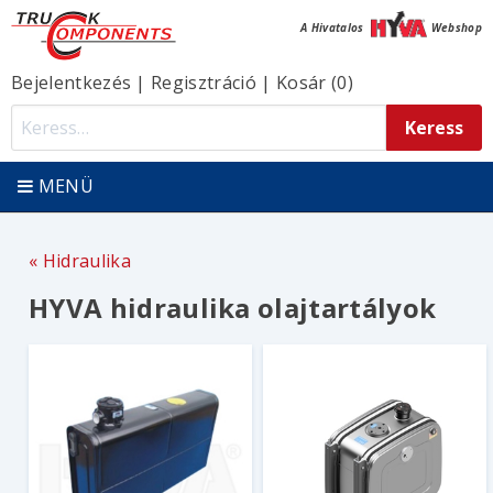
A Hivatalos
Webshop
Bejelentkezés
|
Regisztráció
|
Kosár (0)
MENÜ
Hidraulika
HYVA hidraulika olajtartályok