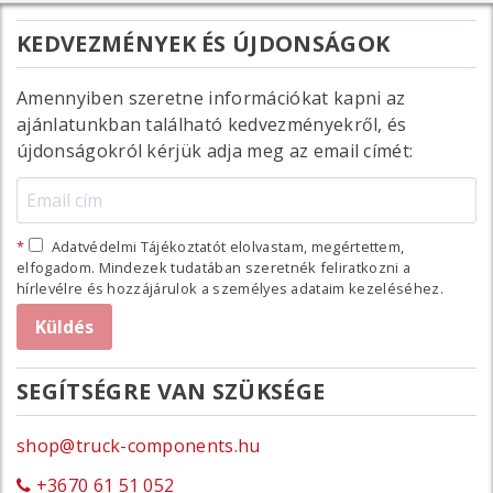
KEDVEZMÉNYEK ÉS ÚJDONSÁGOK
Amennyiben szeretne információkat kapni az
ajánlatunkban található kedvezményekről, és
újdonságokról kérjük adja meg az email címét:
Adatvédelmi Tájékoztatót elolvastam, megértettem,
elfogadom. Mindezek tudatában szeretnék feliratkozni a
hírlevélre és hozzájárulok a személyes adataim kezeléséhez.
SEGÍTSÉGRE VAN SZÜKSÉGE
shop@truck-components.hu
+3670 61 51 052