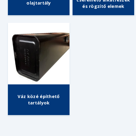
olajtartály
és rögzítő elemek
Váz közé építhető
tartályok