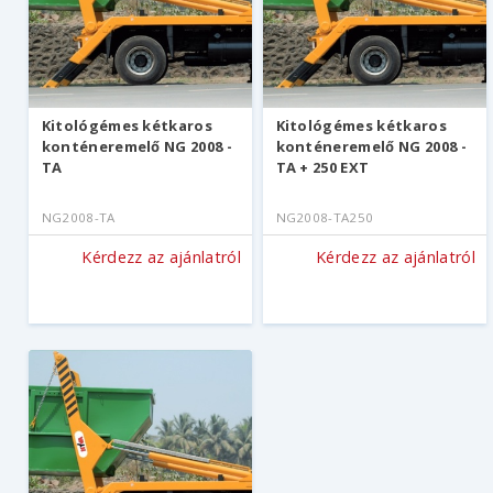
Kitológémes kétkaros
Kitológémes kétkaros
konténeremelő NG 2008 -
konténeremelő NG 2008 -
TA
TA + 250 EXT
NG2008-TA
NG2008-TA250
Kérdezz az ajánlatról
Kérdezz az ajánlatról