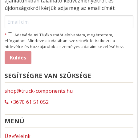
ajánlatunkban található kedvezményekről, és
újdonságokról kérjük adja meg az email címét:
Adatvédelmi Tájékoztatót elolvastam, megértettem,
elfogadom. Mindezek tudatában szeretnék feliratkozni a
hírlevélre és hozzájárulok a személyes adataim kezeléséhez.
SEGÍTSÉGRE VAN SZÜKSÉGE
shop@truck-components.hu
+3670 61 51 052
MENÜ
Ügyfeleink