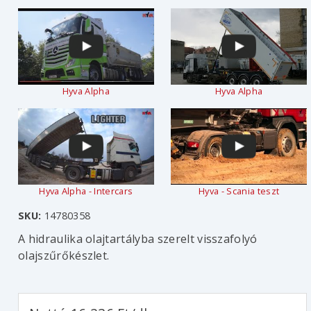
Hyva Alpha
Hyva Alpha
Hyva Alpha - Intercars
Hyva - Scania teszt
SKU:
14780358
A hidraulika olajtartályba szerelt visszafolyó
olajszűrőkészlet.