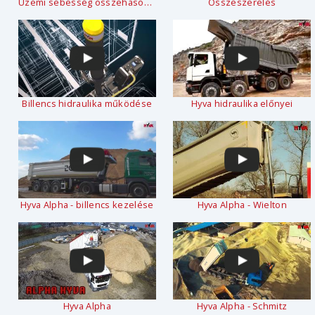
Üzemi sebesség összehasonlítása
Összeszerelés
Billencs hidraulika működése
Hyva hidraulika előnyei
Hyva Alpha - billencs kezelése
Hyva Alpha - Wielton
Hyva Alpha
Hyva Alpha - Schmitz