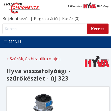
A Hivatalos
Webshop
Bejelentkezés
|
Regisztráció
|
Kosár (0)
MENÜ
Szűrők, és hiraulika olajok
Hyva visszafolyóági -
szűrőkészlet - új 323