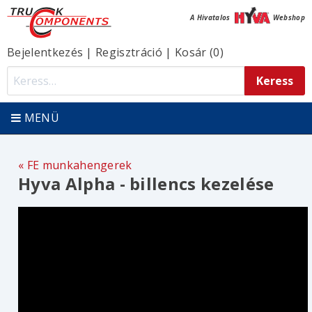
A Hivatalos
Webshop
Bejelentkezés
|
Regisztráció
|
Kosár (0)
MENÜ
FE munkahengerek
Hyva Alpha - billencs kezelése