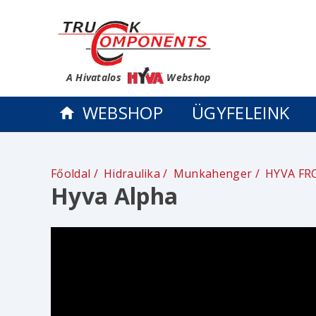
A Hivatalos
Webshop
WEBSHOP
ÜGYFELEINK
Főoldal
Hidraulika
Munkahenger
HYVA FR
Hyva Alpha