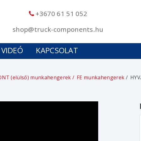
+3670 61 51 052
shop@truck-components.hu
VIDEÓ
KAPCSOLAT
ONT (elülső) munkahengerek
FE munkahengerek
HYV