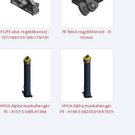
FC/FE alsó rögzítőkonzol -
FE felső rögzítőkonzol - ∅
137/149/157/169/179/191
50 mm
HYVA Alpha munkahenger
HYVA Alpha munkahenger
FE - A157-5-5405-K1364
FE - A169-5-06230-019-K1559