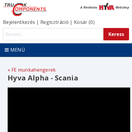
A Hivatalos
Webshop
Bejelentkezés
|
Regisztráció
|
Kosár (0)
MENÜ
FE munkahengerek
Hyva Alpha - Scania