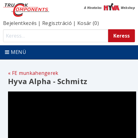
A Hivatalos
Webshop
Bejelentkezés
|
Regisztráció
|
Kosár (0)
MENÜ
FE munkahengerek
Hyva Alpha - Schmitz