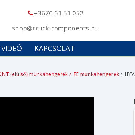
+3670 61 51 052
shop@truck-components.hu
VIDEÓ
KAPCSOLAT
ONT (elülső) munkahengerek
FE munkahengerek
HYV