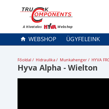
A Hivatalos
Webshop
WEBSHOP
ÜGYFELEINK
Főoldal
Hidraulika
Munkahenger
HYVA FR
Hyva Alpha - Wielton