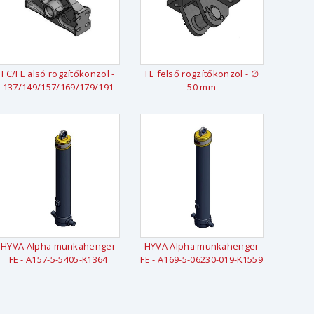
FC/FE alsó rögzítőkonzol -
FE felső rögzítőkonzol - ∅
137/149/157/169/179/191
50 mm
HYVA Alpha munkahenger
HYVA Alpha munkahenger
FE - A157-5-5405-K1364
FE - A169-5-06230-019-K1559