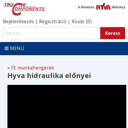
A Hivatalos
Webshop
Bejelentkezés
|
Regisztráció
|
Kosár (0)
MENÜ
FE munkahengerek
Hyva hidraulika előnyei