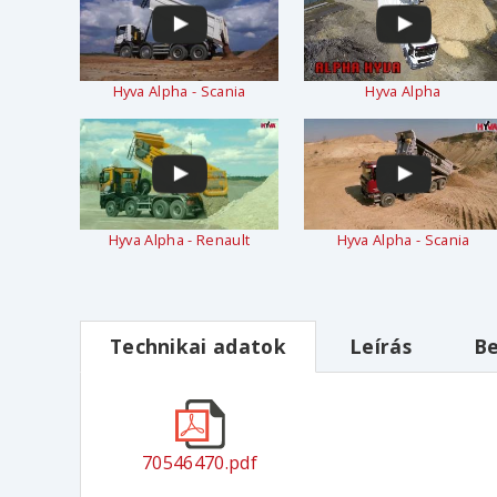
Hyva Alpha - Scania
Hyva Alpha
Hyva Alpha - Renault
Hyva Alpha - Scania
Technikai adatok
Leírás
Be
70546470.pdf