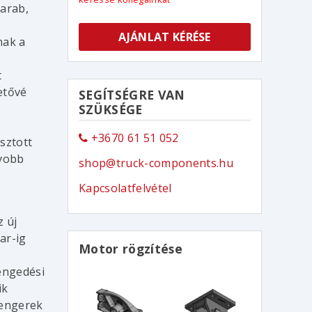
arab,
AJÁNLAT KÉRÉSE
nak a
t
etővé
SEGÍTSÉGRE VAN
SZÜKSÉGE
+3670 61 51 052
sztott
gyobb
shop@truck-components.hu
Kapcsolatfelvétel
z új
ar-ig
Motor rögzítése
eengedési
ik
hengerek