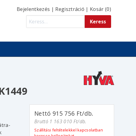
Bejelentkezés
|
Regisztráció
|
Kosár (0)
-K1449
Nettó 915 756 Ft/db.
Bruttó 1 163 010 Ft/db.
átra-
Szállítási feltételekkel kapcsolatban
k
keresse kollegáinkat