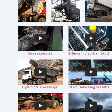
Összeszerelés
Billencs hidraulika működése
Hyva hidraulika előnyei
Üzemi sebesség összehasonlítás