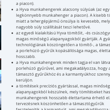
a piacon).
a Hyva munkahengerek alacsony súlyúak (az egy
legkönnyebb munkahenger a piacon). A kisebb 
miatt a tehergépjármű önsúlya is kevesebb, mel
nagyobb súly szállítását teszi lehetővé.
az egyedi kialakítású Hyva tömítőit, -és csúszógy
magas minőségű alapanyagokból gyártják. A gyá
technológiának köszöngetően a tömítő-, a támas
a porlehúzó-gyűrűk kopásállósága magas, élett
hosszabb.
a Hyva munkahengerek minden tagja el van látv
porlehúzó gyűrűvel, ami megakadályozza, hogy 
támasztó gyűrűkhöz és a karmantyúkhoz szenn
kerüljön.
a
a tömítések precíziós gyártással, magas minősé
alapanyagokból készülnek, mely tömítéseket has
munkahengerek hosszabb élettartama érhető el.
tervezésnek köszönhetően a támasztógyűrűk
fesztelenítik a karmantyút, ami megakadályozza 