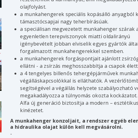
olajfolyást.
a munkahengerek speciális kopásálló anyagból k
támasztócsapjai nagy teherbírásúak.
a speciálisan megvezetett munkahenger szárak 
egyenletlen terepviszonyok miatti oldalirányú
igénybevételt jobban elviselik egyes gyártók álta
forgalmazott munkahengerekkel szemben.
kezelése
a munkahengerek forgáspontjait ajánlott zsírz
ellátni - a zsírzás meghosszabbítja a csapok élet
a 4 tengelyes billenős tehergépjárművek munka
végálláskapcsolókkal is elláthatók. A vezérlőtöm
segítségével a végállás helyzete szabályozható v
megakadályozza a túlnyomás okozta kockázatot.
Alfa új generáció biztosítja a modern – esztétiku
kinézetet.
A munkahenger konzoljait, a rendszer egyéb ele
a hidraulika olajat külön kell megvásárolni.
-