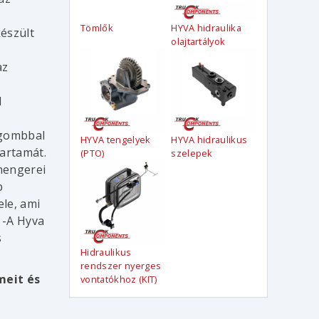
Tömlők
HYVA hidraulika
észült
olajtartályok
az
l
ógombbal
HYVA tengelyek
HYVA hidraulikus
tartamát.
(PTO)
szelepek
hengerei
b
ele, ami
 -A Hyva
s
Hidraulikus
rendszer nyerges
meit és
vontatókhoz (KIT)