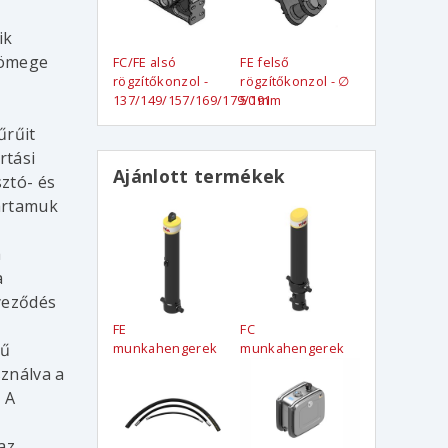
ik
tömege
FC/FE alsó
FE felső
rögzítőkonzol -
rögzítőkonzol - ∅
y
137/149/157/169/179/191
50 mm
űrűit
rtási
Ajánlott termékek
ztó- és
artamuk
a
a
yeződés
FE
FC
gű
munkahengerek
munkahengerek
ználva a
 A
az