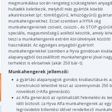
megmunkálása során rengeteg szükségtelen anyagd
hulladék keletkezik, melyből más gyártók kisebb
alkatrészeket (pl.: tömítőgyűrű, lehúzógyűrű) gyárta
munkahengerekhez. Ezzel szemben a HYVA cég
munkahengereinek csöveit, csúszó-, és STOP-gyűrűi
speciális, magasminőségű acélból készítik, amely leh
teszi a munkahengerek extrém körülmények közötti
használatát. Az egységes anyagból gyártott
munkahengerekkel szemben a Hyva gondosan kivála
alapanyagból összeállított munkahengerei jóval na
terhelést is elviselnek (akár 250 bár-t).
Munkahengerek jellemzői:
a gyártási alapanyagok gondos kiválasztása és a
konstrukció lehetővé teszi az üzemnyomás 250 b
növelését (=Alfa generáció).
az Alfa generáció az optimalizált felemelési és l
időt biztosít. (a Hyva Alfa munkahengerek az egy
legrövidebb billentési idővel rendelkező munka