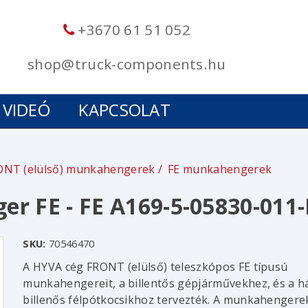
+3670 61 51 052
shop@truck-components.hu
VIDEÓ
KAPCSOLAT
ONT (elülső) munkahengerek
FE munkahengerek
r FE - FE A169-5-05830-011
SKU:
70546470
A HYVA cég FRONT (elülső) teleszkópos FE típusú
munkahengereit, a billentős gépjárművekhez, és a h
billenős félpótkocsikhoz tervezték. A munkahengere