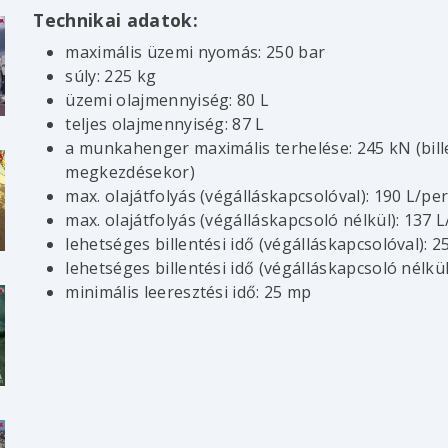
Technikai adatok:
maximális üzemi nyomás: 250 bar
súly: 225 kg
üzemi olajmennyiség: 80 L
teljes olajmennyiség: 87 L
a munkahenger maximális terhelése: 245 kN (bill
megkezdésekor)
max. olajátfolyás (végálláskapcsolóval): 190 L/pe
max. olajátfolyás (végálláskapcsoló nélkül): 137 L
lehetséges billentési idő (végálláskapcsolóval): 
lehetséges billentési idő (végálláskapcsoló nélkü
minimális leeresztési idő: 25 mp